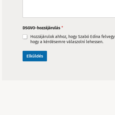
e
g
y
z
é
s
DSGVO-hozzájárulás
*
*
Hozzájárulok ahhoz, hogy Szabó Edina felvegy
hogy a kérdésemre válaszolni lehessen.
Elküldés