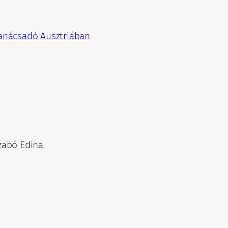
 tanácsadó Ausztriában
zabó Edina