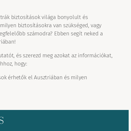
ztrák biztosítások világa bonyolult és
milyen biztosításokra van szükséged, vagy
megfelelőbb számodra? Ebben segít neked a
riában!
atót, és szerezd meg azokat az információkat,
hhoz, hogy:
sok érhetők el Ausztriában és milyen
s