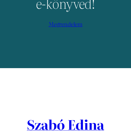
e-könyved!
Megrendelem
Szabó Edina