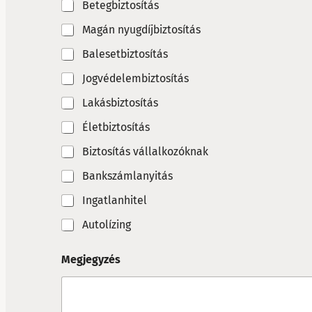
Betegbiztosítás
Magán nyugdíjbiztosítás
Balesetbiztosítás
Jogvédelembiztosítás
Lakásbiztosítás
Életbiztosítás
Biztosítás vállalkozóknak
Bankszámlanyitás
Ingatlanhitel
Autolízing
*
Megjegyzés
M
e
g
j