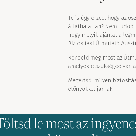
Te is úgy érzed, hogy az os
átláthatatlan? Nem tudod, 
hogy melyik ajánlat a leg
Biztosítási Útmutató Auszt
Rendeld meg most az Útmut
amelyekre szükséged van a
Megértsd, milyen biztosítá
előnyökkel járnak.
Töltsd le most az ingyene